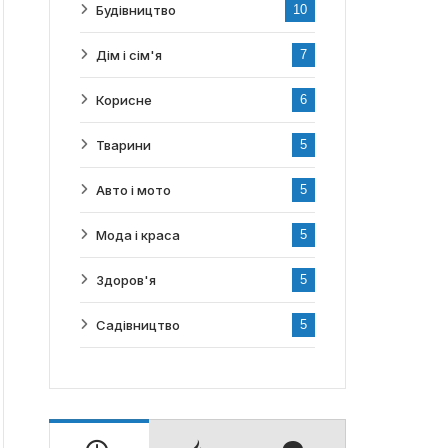
Будівництво
10
Дім і сім'я
7
Корисне
6
Тварини
5
Авто і мото
5
Мода і краса
5
Здоров'я
5
Садівництво
5