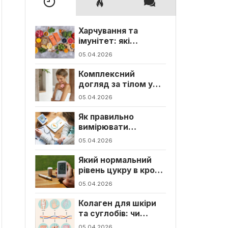
Харчування та
імунітет: які
вітаміни та мінерали
05.04.2026
потрібні щодня
Комплексний
догляд за тілом у
домашніх умовах:
05.04.2026
щоденна система
для здорової та
Як правильно
гладкої шкіри
вимірювати
артеріальний тиск
05.04.2026
електронним
тонометром
Який нормальний
рівень цукру в крові:
просте пояснення
05.04.2026
норми для
дорослих і дітей
Колаген для шкіри
та суглобів: чи
варто його пити?
05.04.2026