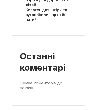
норми для дорослих і
дітей
Колаген для шкіри та
суглобів: чи варто його
пити?
Останні
коментарі
Немає коментарів до
показу.