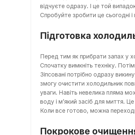
відчуєте одразу. І це той випадок
Спробуйте зробити це сьогодні і 
Підготовка холодил
Перед тим як прибрати запах у х
Спочатку вимкніть техніку. Потім 
Зіпсовані потрібно одразу викинут
змогу очистити холодильник пов
уваги. Навіть невелика пляма м
воду і м’який засіб для миття. Ц
Коли все готово, можна переход
Покрокове очищенн