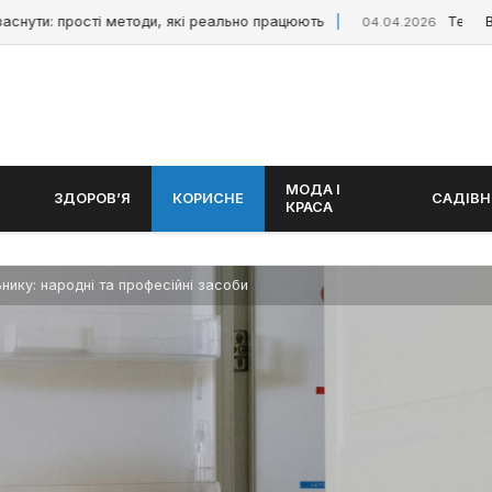
 прості методи, які реально працюють
Тепла підлог
04.04.2026
МОДА І
ЗДОРОВ’Я
КОРИСНЕ
САДІВ
КРАСА
нику: народні та професійні засоби