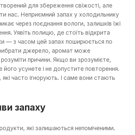
творений для збереження свіжості, але
оти нас. Неприємний запах у холодильнику
никає через поєднання вологи, залишків їжі
ння. Уявіть полицю, де стоїть відкрита
ки — з часом цей запах поширюється по
 прибрати джерело, аромат може
розуміти причини. Якщо ви зрозумієте,
е його усунете і не допустите повторення.
, які часто ігнорують. І саме вони стають
яви запаху
продукти, які залишаються непоміченими.