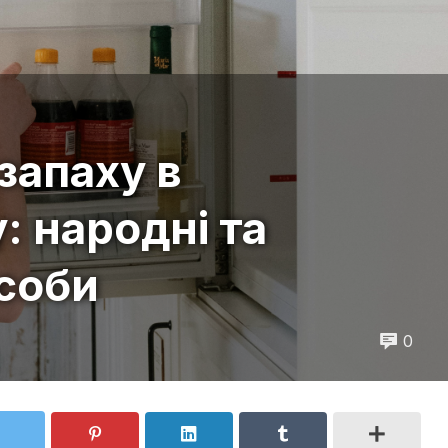
запаху в
: народні та
асоби
0