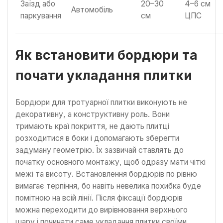
Заїзд або
20–30
4–6 см
Автомобіль
паркування
см
ЦПС
Як встановити бордюри та
почати укладання плитки
Бордюри для тротуарної плитки виконують не
декоративну, а конструктивну роль. Вони
тримають краї покриття, не дають плитці
розходитися в боки і допомагають зберегти
задуману геометрію. Їх зазвичай ставлять до
початку основного монтажу, щоб одразу мати чіткі
межі та висоту. Встановлення бордюрів по рівню
вимагає терпіння, бо навіть невелика похибка буде
помітною на всій лінії. Після фіксації бордюрів
можна переходити до вирівнювання верхнього
шару і починати саме укладання плитки своїми