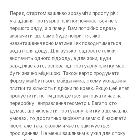
Перед стартом важливо зрозуміти просту річ:
укладання тротуарної плитки починається не з
першого ряду, а з плану. Вам потрібно одразу
визначити, де саме буде покриття, яке
навантаження воно матиме і як поводитиметься
вода після дощу. Для вузької садової стежки
вистачить одного підходу, а для зони, куди
заїжджає авто, основа під тротуарну плитку має
бути значно міцнішою. Також варто продумати
форму майбутнього майданчика, схему укладання
плитки та кількість підрізки по краях. Якщо цей етап
пропустити, потім доведеться витрачати час на
переробку і виправлення геометрії. Багато хто
думає, що як класти тротуарну плитку в домашніх
умовах, то достатньо вирівняти землю й насипати
пісок, але така економія часто закінчується
просіданням. Не менш важливим є ухил для стоку