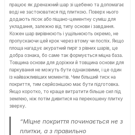
працює як дренажний шар зі щебеню та допомагає
воді не застоюватися під плиткою. Поверх нього
додають пісок або піщано-цементну суміш для
укладання, залежно від типу основи і завдання.
Кожен шар вирівнюють і ущільнюють окремо, не
пропускаючи цей крок через втому чи поспіх. Якщо
площа нагадує акуратний пиріг з рівних шарів, це
добра ознака, бо саме так формується міцна база.
Товщина основи для доріжки й товщина основи для
паркування не можуть бути однаковими, і це один
із найважливіших моментів. Чим більший тиск на
покриття, тим серйознішою має бути підготовка.
Якщо коротко, то краще витратити більше сил під
землею, ніж потім дивитися на перекошену плитку
зверху.
“Міцне покриття починається не з
плитки, а з правильно