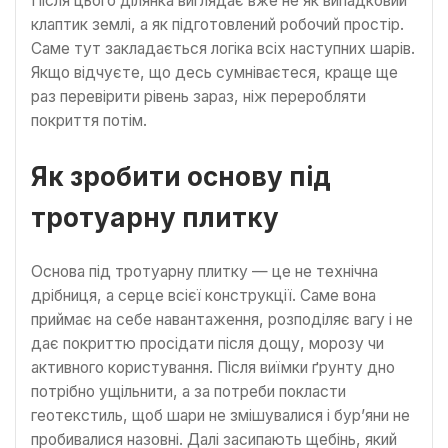
Після цього ділянка виглядає вже не як випадковий
клаптик землі, а як підготовлений робочий простір.
Саме тут закладається логіка всіх наступних шарів.
Якщо відчуєте, що десь сумніваєтеся, краще ще
раз перевірити рівень зараз, ніж переробляти
покриття потім.
Як зробити основу під
тротуарну плитку
Основа під тротуарну плитку — це не технічна
дрібниця, а серце всієї конструкції. Саме вона
приймає на себе навантаження, розподіляє вагу і не
дає покриттю просідати після дощу, морозу чи
активного користування. Після виїмки ґрунту дно
потрібно ущільнити, а за потреби покласти
геотекстиль, щоб шари не змішувалися і бур’яни не
пробивалися назовні. Далі засипають щебінь, який