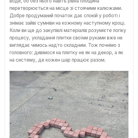
води, бо без нього навіть рівна площина
перетворюється на місце зі стоячими калюжами.
Добре продуманий початок дає спокій у роботі і
знімає зайві сумніви на кожному наступному кроці.
Коли ви ще до закупівлі матеріалів розумієте логіку
процесу, укладання плитки своїми руками вже не
виглядає чимось надто складним. Тож почнімо з
головного: дивімося на плитку не як на декор, а як
на систему, де кожен шар працює разом.