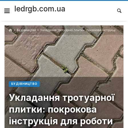
Skip
to
ledrgb.com.ua
content
Будівництво
Укладання тротуарної плитки: покрокова інструкція для роботи своїми руками
БУДІВНИЦТВО
Укладання тротуарної
плитки: покрокова
інструкція для роботи