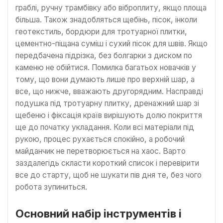
граблі, ручну трамбівку або віброплиту, якщо площа
більша. Також знадобляться щебінь, пісок, інколи
геотекстиль, бордюри для тротуарної плитки,
цементно-піщана суміш і сухий пісок для швів. Якщо
передбачена підрізка, без болгарки з диском по
каменю не обійтися. Помилка багатьох новачків у
тому, що вони думають лише про верхній шар, а
все, що нижче, вважають другорядним. Насправді
подушка під тротуарну плитку, дренажний шар зі
щебеню і фіксація країв вирішують долю покриття
ще до початку укладання. Коли всі матеріали під
рукою, процес рухається спокійно, а робочий
майданчик не перетворюється на хаос. Варто
заздалегідь скласти короткий список і перевірити
все до старту, щоб не шукати пів дня те, без чого
робота зупиниться.
Основний набір інструментів і