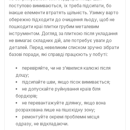
поступово вимиваються, їх треба підсипати, бо
інакше елементи втратять щільність. Узимку варто
обережно підходити до очищення льоду, щоб не
пошкодити краї плитки грубим металевим
інструментом. Догляд за плиткою після укладання
не вимагає складних дій, але потребує уваги до
деталей. Перед невеликим списком зручно зібрати
базові поради, які справді працюють у побуті:
перевіряйте, чи не з’явилися калюжі після
дощу;
підсипайте шви, якщо пісок вимивається;
не допускайте руйнування країв біля
бордюрів;
не перевантажуйте ділянку, якщо вона
розрахована лише на пішохідну зону;
ремонтуйте окремі проблемні місця
одразу, не відкладаючи.