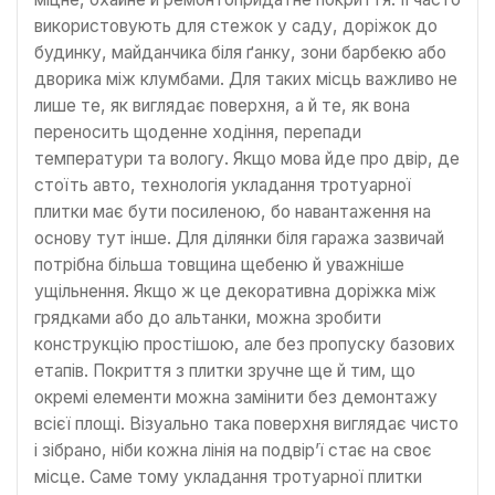
використовують для стежок у саду, доріжок до
будинку, майданчика біля ґанку, зони барбекю або
дворика між клумбами. Для таких місць важливо не
лише те, як виглядає поверхня, а й те, як вона
переносить щоденне ходіння, перепади
температури та вологу. Якщо мова йде про двір, де
стоїть авто, технологія укладання тротуарної
плитки має бути посиленою, бо навантаження на
основу тут інше. Для ділянки біля гаража зазвичай
потрібна більша товщина щебеню й уважніше
ущільнення. Якщо ж це декоративна доріжка між
грядками або до альтанки, можна зробити
конструкцію простішою, але без пропуску базових
етапів. Покриття з плитки зручне ще й тим, що
окремі елементи можна замінити без демонтажу
всієї площі. Візуально така поверхня виглядає чисто
і зібрано, ніби кожна лінія на подвір’ї стає на своє
місце. Саме тому укладання тротуарної плитки