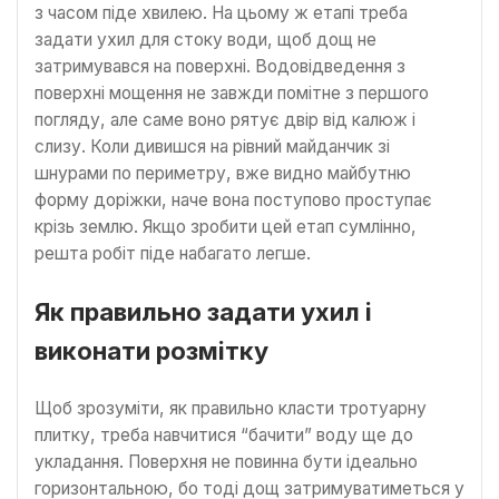
з часом піде хвилею. На цьому ж етапі треба
задати ухил для стоку води, щоб дощ не
затримувався на поверхні. Водовідведення з
поверхні мощення не завжди помітне з першого
погляду, але саме воно рятує двір від калюж і
слизу. Коли дивишся на рівний майданчик зі
шнурами по периметру, вже видно майбутню
форму доріжки, наче вона поступово проступає
крізь землю. Якщо зробити цей етап сумлінно,
решта робіт піде набагато легше.
Як правильно задати ухил і
виконати розмітку
Щоб зрозуміти, як правильно класти тротуарну
плитку, треба навчитися “бачити” воду ще до
укладання. Поверхня не повинна бути ідеально
горизонтальною, бо тоді дощ затримуватиметься у