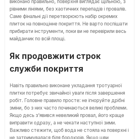
виконано правильно, поверхня виглядає щільною, з
рівними лініями, без хаотичних перепадів і провалів.
Саме фінальні дії перетворюють набір окремих
плиток на повноцінне покриття. Не варто поспішати
прибирати інструменти, поки ви не перевірили весь
майданчик по всій площі.
Як продовжити строк
служби покриття
Навіть правильно виконане укладання тротуарної
плитки потребує звичайної уваги після завершення
робіт. Головне правило просте: не ігноруйте дрібні
зміни, бо з них часто починаються великі проблеми.
Якщо десь з’явився невеликий провал, його краще
виправити одразу, а не чекати наступної зими.
Важливо стежити, щоб вода не стояла на поверхні і
не затримувалася біля бордюрів. Якщо шви