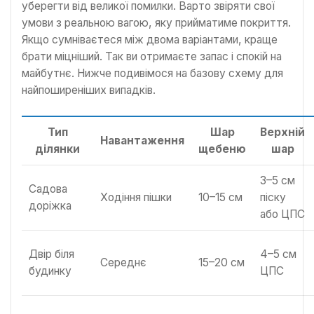
уберегти від великої помилки. Варто звіряти свої
умови з реальною вагою, яку прийматиме покриття.
Якщо сумніваєтеся між двома варіантами, краще
брати міцніший. Так ви отримаєте запас і спокій на
майбутнє. Нижче подивімося на базову схему для
найпоширеніших випадків.
Тип
Шар
Верхній
Навантаження
ділянки
щебеню
шар
3–5 см
Садова
Ходіння пішки
10–15 см
піску
доріжка
або ЦПС
Двір біля
4–5 см
Середнє
15–20 см
будинку
ЦПС