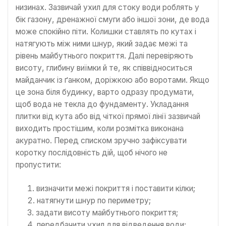
низинах. Зазвичай ухил для стоку води роблять у
бік газону, дренажної смуги або іншої зони, де вода
може спокійно піти. Колишки ставлять по кутах і
натягують між ними шнур, який задає межі та
рівень майбутнього покриття. Далі перевіряють
висоту, глибину виїмки й те, як співвідноситься
майданчик із ґанком, доріжкою або воротами. Якщо
це зона біля будинку, варто одразу продумати,
щоб вода не текла до фундаменту. Укладання
плитки від кута або від чіткої прямої лінії зазвичай
виходить простішим, коли розмітка виконана
акуратно. Перед списком зручно зафіксувати
коротку послідовність дій, щоб нічого не
пропустити:
визначити межі покриття і поставити кілки;
натягнути шнур по периметру;
задати висоту майбутнього покриття;
передбачити ухил для відведення води;