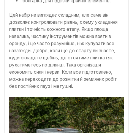
болгарка для підрізки крайніх елементів.
Цей набір не виглядає складним, але саме він
дозволяє контролювати рівень, схему укладання
плитки і точність кожного етапу. Якщо площа
невелика, частину інструментів можна взяти в
оренду, і це часто розумніше, ніж купувати все
назавжди. Добре, коли ще до старту ви знаєте,
куди складете щебінь, де стоятиме плитка і як
рухатиметесь по ділянці. Така організація
економить сили і нерви. Коли все підготовлено,
можна переходити до розмітки й земляних робіт
без постійних пауз і метушні.