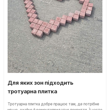
Для яких зон підходить
тротуарна плитка
Тротуарна плитка добре працює там, де потрібне
міцне, охайне й ремонтопридатне покриття. Її часто