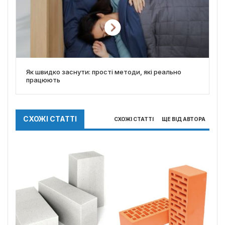
Як швидко заснути: прості методи, які реально
працюють
СХОЖІ СТАТТІ
СХОЖІ СТАТТІ
ЩЕ ВІД АВТОРА