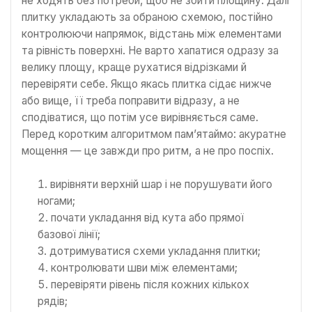
не ходять без потреби, щоб не збити площину. Далі
плитку укладають за обраною схемою, постійно
контролюючи напрямок, відстань між елементами
та рівність поверхні. Не варто хапатися одразу за
велику площу, краще рухатися відрізками й
перевіряти себе. Якщо якась плитка сідає нижче
або вище, її треба поправити відразу, а не
сподіватися, що потім усе вирівняється саме.
Перед коротким алгоритмом пам’ятаймо: акуратне
мощення — це завжди про ритм, а не про поспіх.
вирівняти верхній шар і не порушувати його
ногами;
почати укладання від кута або прямої
базової лінії;
дотримуватися схеми укладання плитки;
контролювати шви між елементами;
перевіряти рівень після кожних кількох
рядів;